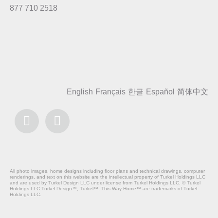
877 710 2518
English
Français
한글
Español
简体中文
All photo images, home designs including floor plans and technical drawings, computer
renderings, and text on this website are the intellectual property of Turkel Holdings LLC
and are used by Turkel Design LLC under license from Turkel Holdings LLC. © Turkel
Holdings LLC.Turkel Design™, Turkel™, This Way Home™ are trademarks of Turkel
Holdings LLC.