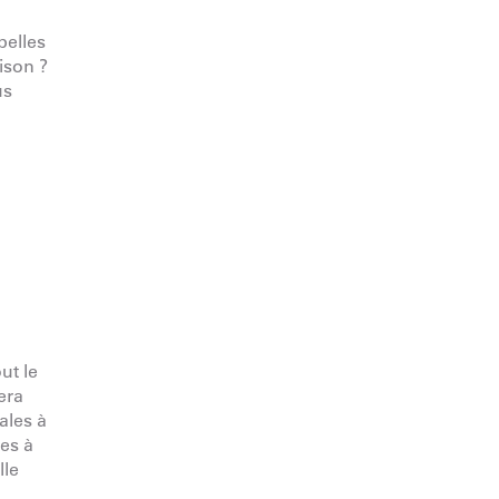
belles
ison ?
us
ut le
era
ales à
ses à
lle