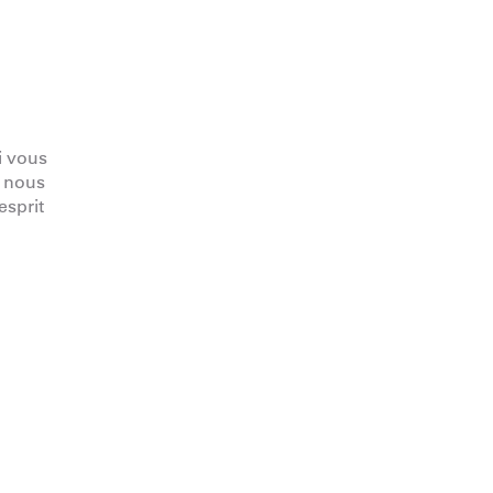
i vous
, nous
esprit