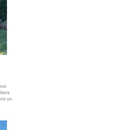
ous
 dans
ont un