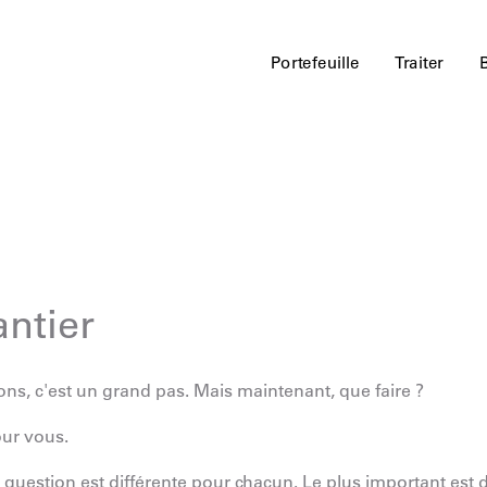
Portefeuille
Traiter
ntier
ons, c'est un grand pas. Mais maintenant, que faire ?
our vous.
te question est différente pour chacun. Le plus important est 