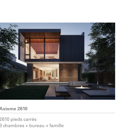
Axiome 2610
2610 pieds carrés
3 chambres + bureau + famille