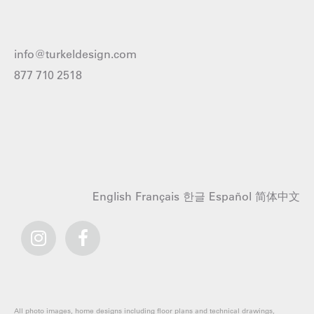
info@turkeldesign.com
877 710 2518
English
Français
한글
Español
简体中文
All photo images, home designs including floor plans and technical drawings,