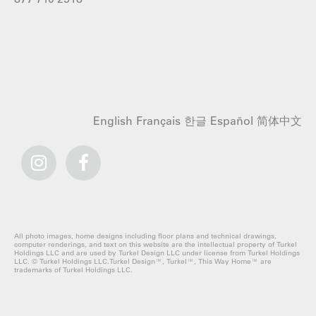
English
Français
한글
Español
简体中文
All photo images, home designs including floor plans and technical drawings,
computer renderings, and text on this website are the intellectual property of Turkel
Holdings LLC and are used by Turkel Design LLC under license from Turkel Holdings
LLC. © Turkel Holdings LLC.Turkel Design™, Turkel™, This Way Home™ are
trademarks of Turkel Holdings LLC.