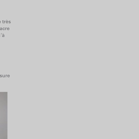
 très
sacre
'à
esure