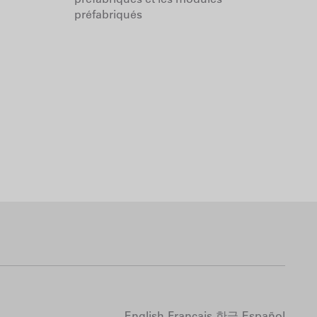
préfabriqués
English
Français
한글
Español