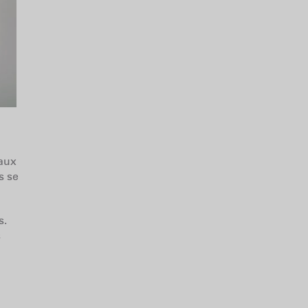
 aux
s se
s.
s