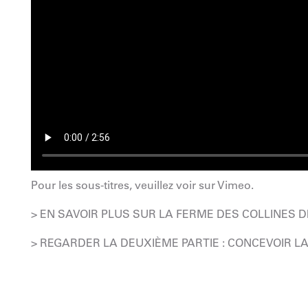
Pour les sous-titres, veuillez
voir sur Vimeo
.
> EN SAVOIR PLUS SUR LA FERME DES COLLINES
> REGARDER LA DEUXIÈME PARTIE : CONCEVOIR L