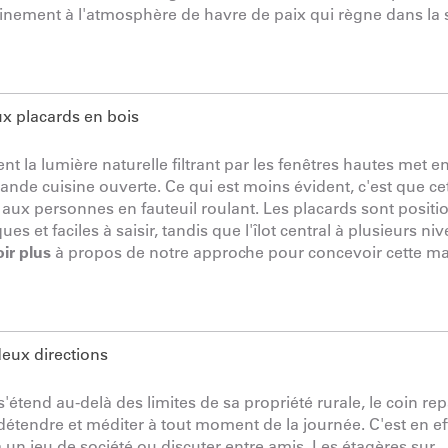
inement à l'atmosphère de havre de paix qui règne dans la s
la lumière naturelle filtrant par les fenêtres hautes met e
nde cuisine ouverte. Ce qui est moins évident, c'est que ce
 aux personnes en fauteuil roulant. Les placards sont posit
et faciles à saisir, tandis que l'îlot central à plusieurs ni
ir plus
à propos de notre approche pour concevoir cette m
'étend au-delà des limites de sa propriété rurale, le coin re
détendre et méditer à tout moment de la journée. C'est en ef
r à un jeu de société ou discuter entre amis. Les étagères sur