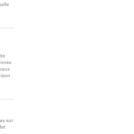
alle
n
tte
ionnés
veaux
aison
pas sur
fet