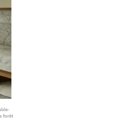
uble-
a forêt