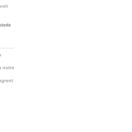
voir
terie
s
à notre
ègrent