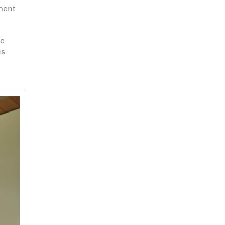
ement
ue
us