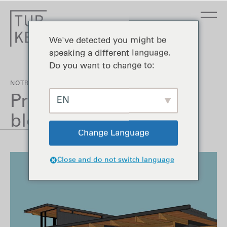
We've detected you might be
speaking a different language.
Do you want to change to:
NOTRE PROCESSUS DE SIGNATURE
Prix des forfaits
EN
bloqués
Change Language
Close and do not switch language