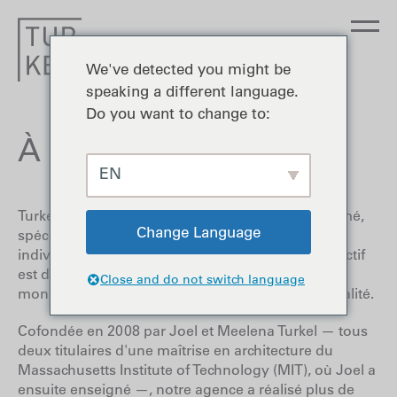
We've detected you might be
speaking a different language.
Do you want to change to:
À propos de
EN
Turkel Design est un cabinet d'architectes renommé,
Change Language
spécialisé dans la conception de maisons
individuelles modernes et sur mesure. Notre objectif
est de rendre accessibles à tous, partout dans le
Close and do not switch language
monde, des maisons inspirantes et de grande qualité.
Cofondée en 2008 par Joel et Meelena Turkel — tous
deux titulaires d'une maîtrise en architecture du
Massachusetts Institute of Technology (MIT), où Joel a
ensuite enseigné —, notre agence a réalisé plus de