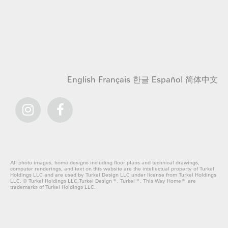
English
Français
한글
Español
简体中文
All photo images, home designs including floor plans and technical drawings,
computer renderings, and text on this website are the intellectual property of Turkel
Holdings LLC and are used by Turkel Design LLC under license from Turkel Holdings
LLC. © Turkel Holdings LLC.Turkel Design™, Turkel™, This Way Home™ are
trademarks of Turkel Holdings LLC.